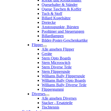
Kreide und Kreidenhalter
Queuehalter & Ständer
Queue Taschen & Koffer
Tuch & Stoff
Billard Kugelsätze
Dreiecke
Anstosspunkte, Bürsten
Pooltimer und Steuerungen
Billardlampen
Bilder-Poster-Geschenkartike
Flipper
Alle ansehen Flipper
Geräte
Stern Opto Boards
Stern Microswitch
Stern Diverse Teile
Stern Flipperspule
Williams Bally Flipperspule
Williams Bally Opto Boards
Williams Bally Diverse Teile
Flippergummi
Diverses
Alle ansehen Diverses
Stacker - Ersatzteile
Tischtennis