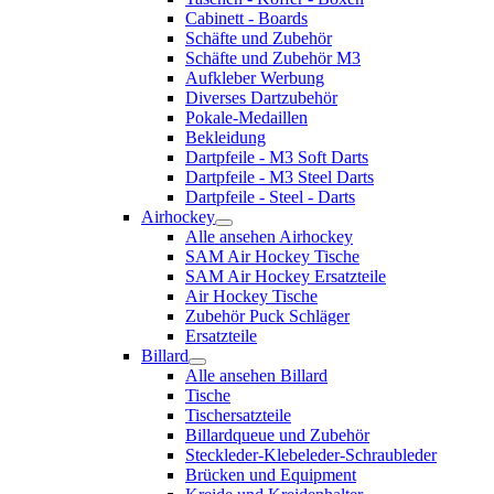
Cabinett - Boards
Schäfte und Zubehör
Schäfte und Zubehör M3
Aufkleber Werbung
Diverses Dartzubehör
Pokale-Medaillen
Bekleidung
Dartpfeile - M3 Soft Darts
Dartpfeile - M3 Steel Darts
Dartpfeile - Steel - Darts
Airhockey
Alle ansehen Airhockey
SAM Air Hockey Tische
SAM Air Hockey Ersatzteile
Air Hockey Tische
Zubehör Puck Schläger
Ersatzteile
Billard
Alle ansehen Billard
Tische
Tischersatzteile
Billardqueue und Zubehör
Steckleder-Klebeleder-Schraubleder
Brücken und Equipment