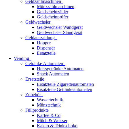
Geldzählmaschinen
Münzzählmaschinen
Geldscheinzähler
Geldscheinprüfer
Geldwechsler
Geldwechsler Wandgerät
Geldwechsler Standgerät
Geldauszahlung
Hopper
Dispenser
Ersatzteile
Vending
Getränke Automaten
Heissgetränke Automaten
Snack Automaten
Ersatzteile
Ersatzteile Zigarettenautomaten
Ersatzteile Getränkeautomaten
Zubehör
Wassertechnik
Münztechnik
Füllprodukte
Kaffee & Co
Milch & Weisser
Kakao & Trinkschoko