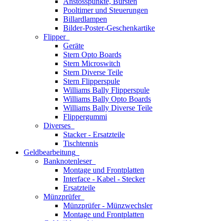
Anstosspunkte, Bürsten
Pooltimer und Steuerungen
Billardlampen
Bilder-Poster-Geschenkartike
Flipper
Geräte
Stern Opto Boards
Stern Microswitch
Stern Diverse Teile
Stern Flipperspule
Williams Bally Flipperspule
Williams Bally Opto Boards
Williams Bally Diverse Teile
Flippergummi
Diverses
Stacker - Ersatzteile
Tischtennis
Geldbearbeitung
Banknotenleser
Montage und Frontplatten
Interface - Kabel - Stecker
Ersatzteile
Münzprüfer
Münzprüfer - Münzwechsler
Montage und Frontplatten