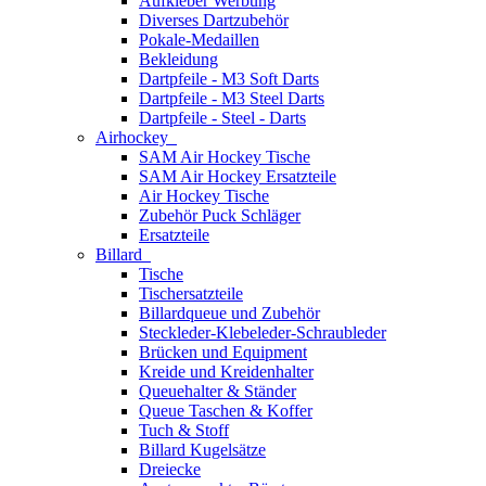
Aufkleber Werbung
Diverses Dartzubehör
Pokale-Medaillen
Bekleidung
Dartpfeile - M3 Soft Darts
Dartpfeile - M3 Steel Darts
Dartpfeile - Steel - Darts
Airhockey
SAM Air Hockey Tische
SAM Air Hockey Ersatzteile
Air Hockey Tische
Zubehör Puck Schläger
Ersatzteile
Billard
Tische
Tischersatzteile
Billardqueue und Zubehör
Steckleder-Klebeleder-Schraubleder
Brücken und Equipment
Kreide und Kreidenhalter
Queuehalter & Ständer
Queue Taschen & Koffer
Tuch & Stoff
Billard Kugelsätze
Dreiecke