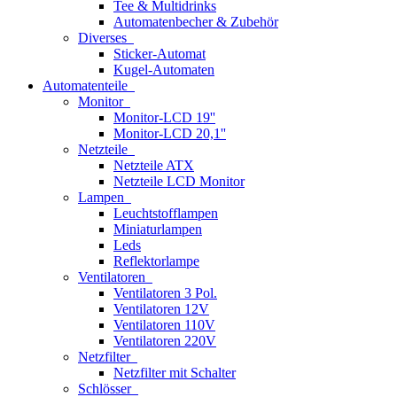
Tee & Multidrinks
Automatenbecher & Zubehör
Diverses
Sticker-Automat
Kugel-Automaten
Automatenteile
Monitor
Monitor-LCD 19''
Monitor-LCD 20,1''
Netzteile
Netzteile ATX
Netzteile LCD Monitor
Lampen
Leuchtstofflampen
Miniaturlampen
Leds
Reflektorlampe
Ventilatoren
Ventilatoren 3 Pol.
Ventilatoren 12V
Ventilatoren 110V
Ventilatoren 220V
Netzfilter
Netzfilter mit Schalter
Schlösser