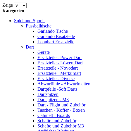
Zeige
Kategorien
Spiel und Sport
Fussballtische
Garlando Tische
Garlando Ersatzteile
Leonhart Ersatzteile
Dart
Geräte
Ersatzteile - Power Dart
Ersatzteile - Löwen Dart
Ersatzteile - Novodart
Ersatzteile - Merkurdart
Ersatzteile - Diverse
Abwurflinie - Abwurfmatten
Dartpfeile -Soft Darts
Dartspitzen
Dartspitzen - M3
Dart - Flight und Zubehör
Taschen - Koffer - Boxen
Cabinett - Boards
Schäfte und Zubehör
Schäfte und Zubehör M3