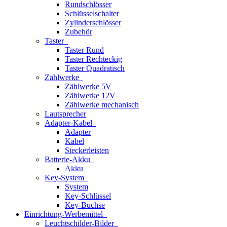
Rundschlösser
Schlüsselschalter
Zylinderschlösser
Zubehör
Taster
Taster Rund
Taster Rechteckig
Taster Quadratisch
Zählwerke
Zählwerke 5V
Zählwerke 12V
Zählwerke mechanisch
Lautsprecher
Adapter-Kabel
Adapter
Kabel
Steckerleisten
Batterie-Akku
Akku
Key-System
System
Key-Schlüssel
Key-Buchse
Einrichtung-Werbemittel
Leuchtschilder-Bilder