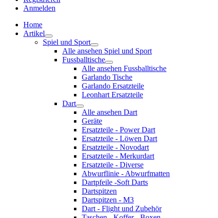
Anmelden
Home
Artikel
Spiel und Sport
Alle ansehen Spiel und Sport
Fussballtische
Alle ansehen Fussballtische
Garlando Tische
Garlando Ersatzteile
Leonhart Ersatzteile
Dart
Alle ansehen Dart
Geräte
Ersatzteile - Power Dart
Ersatzteile - Löwen Dart
Ersatzteile - Novodart
Ersatzteile - Merkurdart
Ersatzteile - Diverse
Abwurflinie - Abwurfmatten
Dartpfeile -Soft Darts
Dartspitzen
Dartspitzen - M3
Dart - Flight und Zubehör
Taschen - Koffer - Boxen