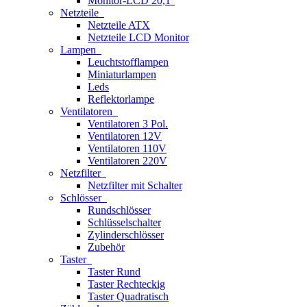
Monitor-LCD 20,1''
Netzteile
Netzteile ATX
Netzteile LCD Monitor
Lampen
Leuchtstofflampen
Miniaturlampen
Leds
Reflektorlampe
Ventilatoren
Ventilatoren 3 Pol.
Ventilatoren 12V
Ventilatoren 110V
Ventilatoren 220V
Netzfilter
Netzfilter mit Schalter
Schlösser
Rundschlösser
Schlüsselschalter
Zylinderschlösser
Zubehör
Taster
Taster Rund
Taster Rechteckig
Taster Quadratisch