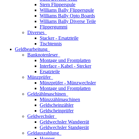
Stern Flipperspule
Williams Bally Flipperspule
Williams Bally Opto Boards
Williams Bally Diverse Teile
Flippergummi
Diverses
Stacker - Ersatzteile
Tischtennis
Geldbearbeitung
Banknotenleser
Montage und Frontplatten
Interface - Kabel - Stecker
Ersatzteile
Münzprüfer
Münzprüfer - Münzwechsler
Montage und Frontplatten
Geldzählmaschinen
Münzzählmaschinen
Geldscheinzähler
Geldscheinprüfer
Geldwechsler
Geldwechsler Wandgerät
Geldwechsler Standgerät
Geldauszahlung
Hopper