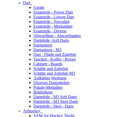
Dart
Geräte
Ersatzteile - Power Dart
Ersatzteile - Löwen Dart
Ersatzteile - Novodart
Ersatzteile - Merkurdart
Ersatzteile - Diverse
Abwurflinie - Abwurfmatten
Dartpfeile -Soft Darts
Dartspitzen
Dartspitzen - M3
Dart - Flight und Zubehör
Taschen - Koffer - Boxen
Cabinett - Boards
Schäfte und Zubehör
Schäfte und Zubehör M3
Aufkleber Werbung
Diverses Dartzubehör
Pokale-Medaillen
Bekleidung
Dartpfeile - M3 Soft Darts
Dartpfeile - M3 Steel Darts
Dartpfeile - Steel - Darts
Airhockey
SAM Air Hockey Tische