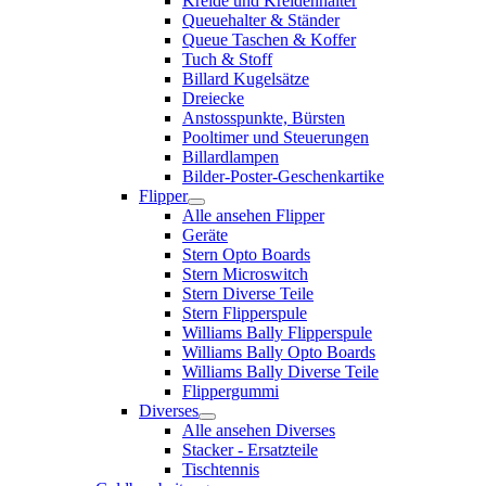
Kreide und Kreidenhalter
Queuehalter & Ständer
Queue Taschen & Koffer
Tuch & Stoff
Billard Kugelsätze
Dreiecke
Anstosspunkte, Bürsten
Pooltimer und Steuerungen
Billardlampen
Bilder-Poster-Geschenkartike
Flipper
Alle ansehen Flipper
Geräte
Stern Opto Boards
Stern Microswitch
Stern Diverse Teile
Stern Flipperspule
Williams Bally Flipperspule
Williams Bally Opto Boards
Williams Bally Diverse Teile
Flippergummi
Diverses
Alle ansehen Diverses
Stacker - Ersatzteile
Tischtennis