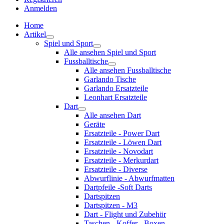
Anmelden
Home
Artikel
Spiel und Sport
Alle ansehen Spiel und Sport
Fussballtische
Alle ansehen Fussballtische
Garlando Tische
Garlando Ersatzteile
Leonhart Ersatzteile
Dart
Alle ansehen Dart
Geräte
Ersatzteile - Power Dart
Ersatzteile - Löwen Dart
Ersatzteile - Novodart
Ersatzteile - Merkurdart
Ersatzteile - Diverse
Abwurflinie - Abwurfmatten
Dartpfeile -Soft Darts
Dartspitzen
Dartspitzen - M3
Dart - Flight und Zubehör
Taschen - Koffer - Boxen