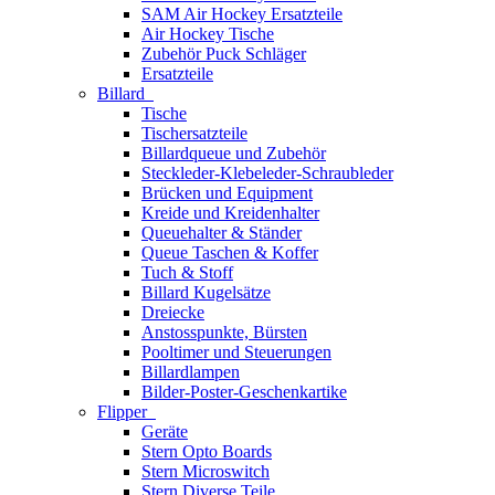
SAM Air Hockey Ersatzteile
Air Hockey Tische
Zubehör Puck Schläger
Ersatzteile
Billard
Tische
Tischersatzteile
Billardqueue und Zubehör
Steckleder-Klebeleder-Schraubleder
Brücken und Equipment
Kreide und Kreidenhalter
Queuehalter & Ständer
Queue Taschen & Koffer
Tuch & Stoff
Billard Kugelsätze
Dreiecke
Anstosspunkte, Bürsten
Pooltimer und Steuerungen
Billardlampen
Bilder-Poster-Geschenkartike
Flipper
Geräte
Stern Opto Boards
Stern Microswitch
Stern Diverse Teile