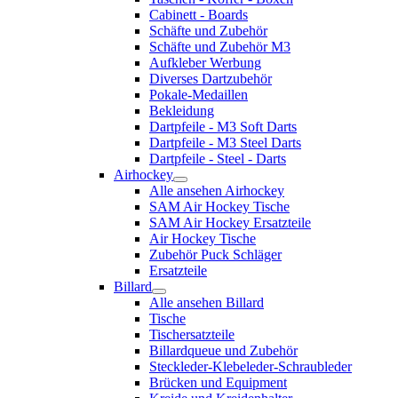
Cabinett - Boards
Schäfte und Zubehör
Schäfte und Zubehör M3
Aufkleber Werbung
Diverses Dartzubehör
Pokale-Medaillen
Bekleidung
Dartpfeile - M3 Soft Darts
Dartpfeile - M3 Steel Darts
Dartpfeile - Steel - Darts
Airhockey
Alle ansehen Airhockey
SAM Air Hockey Tische
SAM Air Hockey Ersatzteile
Air Hockey Tische
Zubehör Puck Schläger
Ersatzteile
Billard
Alle ansehen Billard
Tische
Tischersatzteile
Billardqueue und Zubehör
Steckleder-Klebeleder-Schraubleder
Brücken und Equipment