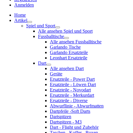
Anmelden
Home
Artikel
Spiel und Sport
Alle ansehen Spiel und Sport
Fussballtische
Alle ansehen Fussballtische
Garlando Tische
Garlando Ersatzteile
Leonhart Ersatzteile
Dart
Alle ansehen Dart
Geräte
Ersatzteile - Power Dart
Ersatzteile - Löwen Dart
Ersatzteile - Novodart
Ersatzteile - Merkurdart
Ersatzteile - Diverse
Abwurflinie - Abwurfmatten
Dartpfeile -Soft Darts
Dartspitzen
Dartspitzen - M3
Dart - Flight und Zubehör
Taschen - Koffer - Boxen