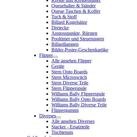
Kreide und Kreidenhalter
Queuehalter & Ständer
Queue Taschen & Koffer
Tuch & Stoff
Billard Kugelsätze
Dreiecke
Anstosspunkte, Bürsten
Pooltimer und Steuerungen
Billardlampen
Bilder-Poster-Geschenkartike
Flipper
Alle ansehen Flipper
Geräte
Stern Opto Boards
Stern Microswitch
Stern Diverse Teile
Stern Flipperspule
Williams Bally Flipperspule
Williams Bally Opto Boards
Williams Bally Diverse Teile
Flippergummi
Diverses
Alle ansehen Diverses
Stacker - Ersatzteile
Tischtennis