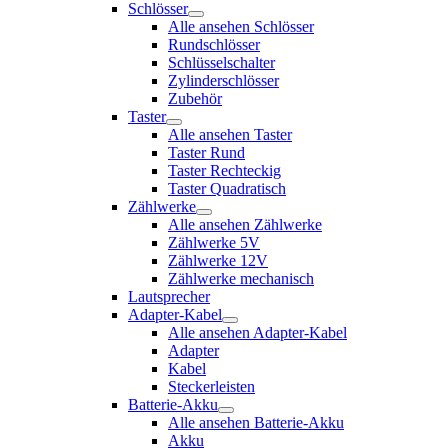
Schlösser
Alle ansehen Schlösser
Rundschlösser
Schlüsselschalter
Zylinderschlösser
Zubehör
Taster
Alle ansehen Taster
Taster Rund
Taster Rechteckig
Taster Quadratisch
Zählwerke
Alle ansehen Zählwerke
Zählwerke 5V
Zählwerke 12V
Zählwerke mechanisch
Lautsprecher
Adapter-Kabel
Alle ansehen Adapter-Kabel
Adapter
Kabel
Steckerleisten
Batterie-Akku
Alle ansehen Batterie-Akku
Akku