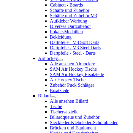
Cabinett - Boards
Schäfte und Zubehör
Schäfte und Zubehör M3
Aufkleber Werbung
Diverses Dartzubehör
Pokale-Medaillen
Bekleidung
Dartpfeile - M3 Soft Darts
Dartpfeile - M3 Steel Darts
Dartpfeile - Steel - Darts
Airhockey
Alle ansehen Airhockey
SAM Air Hockey Tische
SAM Air Hockey Ersatzteile
Air Hockey Tische
Zubehör Puck Schläger
Ersatzteile
Billard
Alle ansehen Billard
Tische
Tischersatzteile
Billardqueue und Zubehör
Steckleder-Klebeleder-Schraubleder
Brücken und Equipment