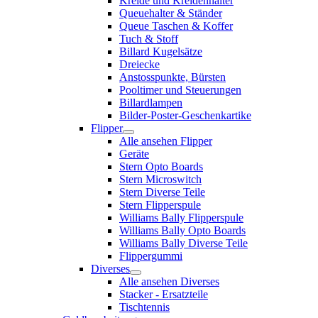
Kreide und Kreidenhalter
Queuehalter & Ständer
Queue Taschen & Koffer
Tuch & Stoff
Billard Kugelsätze
Dreiecke
Anstosspunkte, Bürsten
Pooltimer und Steuerungen
Billardlampen
Bilder-Poster-Geschenkartike
Flipper
Alle ansehen Flipper
Geräte
Stern Opto Boards
Stern Microswitch
Stern Diverse Teile
Stern Flipperspule
Williams Bally Flipperspule
Williams Bally Opto Boards
Williams Bally Diverse Teile
Flippergummi
Diverses
Alle ansehen Diverses
Stacker - Ersatzteile
Tischtennis