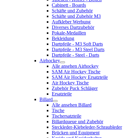
Cabinett - Boards
Schäfte und Zubehör
Schäfte und Zubehör M3
Aufkleber Werbung
Diverses Dartzubehör
Pokale-Medaillen
Bekleidung
Dartpfeile - M3 Soft Darts
Dartpfeile - M3 Steel Darts
Dartpfeile - Steel - Darts
Airhockey
Alle ansehen Airhockey
SAM Air Hockey Tische
SAM Air Hockey Ersatzteile
Air Hockey Tische
Zubehör Puck Schläger
Ersatzteile
Billard
Alle ansehen Billard
Tische
Tischersatzteile
Billardqueue und Zubehör
Steckleder-Klebeleder-Schraubleder
Brücken und Equipment