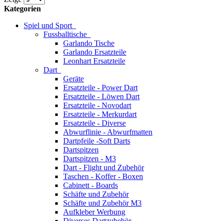
Kategorien
Spiel und Sport
Fussballtische
Garlando Tische
Garlando Ersatzteile
Leonhart Ersatzteile
Dart
Geräte
Ersatzteile - Power Dart
Ersatzteile - Löwen Dart
Ersatzteile - Novodart
Ersatzteile - Merkurdart
Ersatzteile - Diverse
Abwurflinie - Abwurfmatten
Dartpfeile -Soft Darts
Dartspitzen
Dartspitzen - M3
Dart - Flight und Zubehör
Taschen - Koffer - Boxen
Cabinett - Boards
Schäfte und Zubehör
Schäfte und Zubehör M3
Aufkleber Werbung
Diverses Dartzubehör