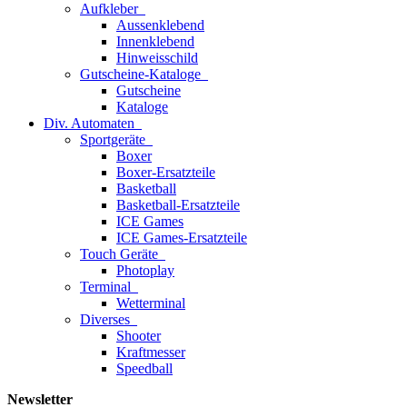
Aufkleber
Aussenklebend
Innenklebend
Hinweisschild
Gutscheine-Kataloge
Gutscheine
Kataloge
Div. Automaten
Sportgeräte
Boxer
Boxer-Ersatzteile
Basketball
Basketball-Ersatzteile
ICE Games
ICE Games-Ersatzteile
Touch Geräte
Photoplay
Terminal
Wetterminal
Diverses
Shooter
Kraftmesser
Speedball
Newsletter