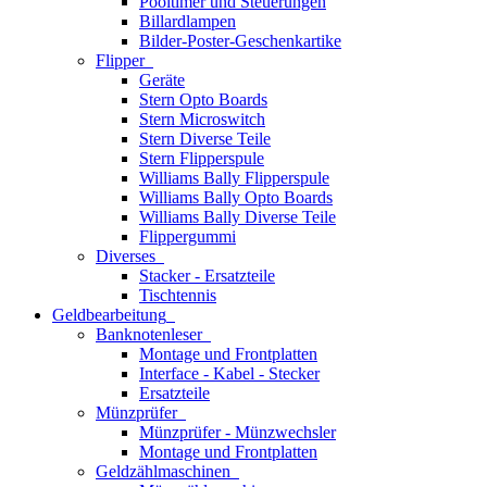
Pooltimer und Steuerungen
Billardlampen
Bilder-Poster-Geschenkartike
Flipper
Geräte
Stern Opto Boards
Stern Microswitch
Stern Diverse Teile
Stern Flipperspule
Williams Bally Flipperspule
Williams Bally Opto Boards
Williams Bally Diverse Teile
Flippergummi
Diverses
Stacker - Ersatzteile
Tischtennis
Geldbearbeitung
Banknotenleser
Montage und Frontplatten
Interface - Kabel - Stecker
Ersatzteile
Münzprüfer
Münzprüfer - Münzwechsler
Montage und Frontplatten
Geldzählmaschinen