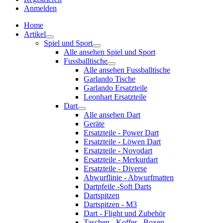
Anmelden
Home
Artikel
Spiel und Sport
Alle ansehen Spiel und Sport
Fussballtische
Alle ansehen Fussballtische
Garlando Tische
Garlando Ersatzteile
Leonhart Ersatzteile
Dart
Alle ansehen Dart
Geräte
Ersatzteile - Power Dart
Ersatzteile - Löwen Dart
Ersatzteile - Novodart
Ersatzteile - Merkurdart
Ersatzteile - Diverse
Abwurflinie - Abwurfmatten
Dartpfeile -Soft Darts
Dartspitzen
Dartspitzen - M3
Dart - Flight und Zubehör
Taschen - Koffer - Boxen