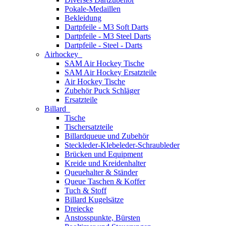
Pokale-Medaillen
Bekleidung
Dartpfeile - M3 Soft Darts
Dartpfeile - M3 Steel Darts
Dartpfeile - Steel - Darts
Airhockey
SAM Air Hockey Tische
SAM Air Hockey Ersatzteile
Air Hockey Tische
Zubehör Puck Schläger
Ersatzteile
Billard
Tische
Tischersatzteile
Billardqueue und Zubehör
Steckleder-Klebeleder-Schraubleder
Brücken und Equipment
Kreide und Kreidenhalter
Queuehalter & Ständer
Queue Taschen & Koffer
Tuch & Stoff
Billard Kugelsätze
Dreiecke
Anstosspunkte, Bürsten