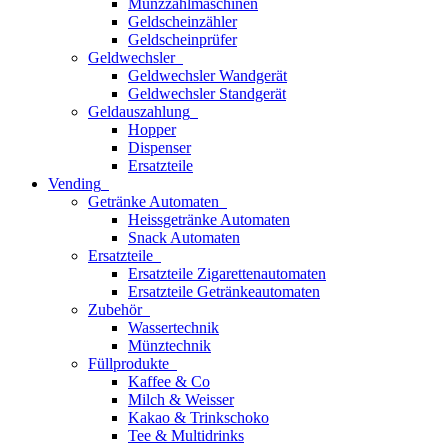
Münzzählmaschinen
Geldscheinzähler
Geldscheinprüfer
Geldwechsler
Geldwechsler Wandgerät
Geldwechsler Standgerät
Geldauszahlung
Hopper
Dispenser
Ersatzteile
Vending
Getränke Automaten
Heissgetränke Automaten
Snack Automaten
Ersatzteile
Ersatzteile Zigarettenautomaten
Ersatzteile Getränkeautomaten
Zubehör
Wassertechnik
Münztechnik
Füllprodukte
Kaffee & Co
Milch & Weisser
Kakao & Trinkschoko
Tee & Multidrinks