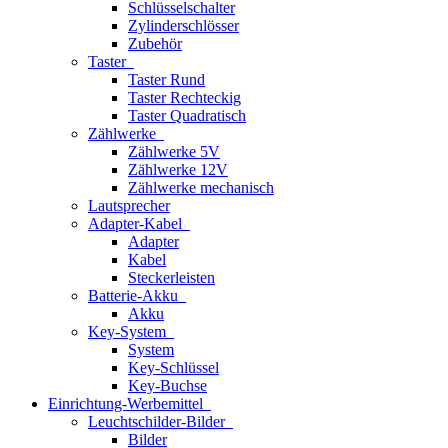
Schlüsselschalter
Zylinderschlösser
Zubehör
Taster
Taster Rund
Taster Rechteckig
Taster Quadratisch
Zählwerke
Zählwerke 5V
Zählwerke 12V
Zählwerke mechanisch
Lautsprecher
Adapter-Kabel
Adapter
Kabel
Steckerleisten
Batterie-Akku
Akku
Key-System
System
Key-Schlüssel
Key-Buchse
Einrichtung-Werbemittel
Leuchtschilder-Bilder
Bilder