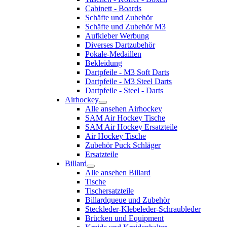
Cabinett - Boards
Schäfte und Zubehör
Schäfte und Zubehör M3
Aufkleber Werbung
Diverses Dartzubehör
Pokale-Medaillen
Bekleidung
Dartpfeile - M3 Soft Darts
Dartpfeile - M3 Steel Darts
Dartpfeile - Steel - Darts
Airhockey
Alle ansehen Airhockey
SAM Air Hockey Tische
SAM Air Hockey Ersatzteile
Air Hockey Tische
Zubehör Puck Schläger
Ersatzteile
Billard
Alle ansehen Billard
Tische
Tischersatzteile
Billardqueue und Zubehör
Steckleder-Klebeleder-Schraubleder
Brücken und Equipment