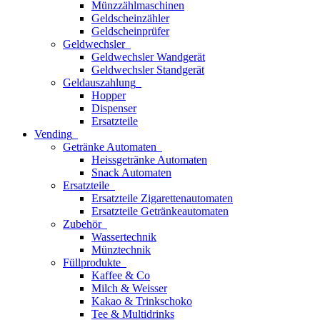
Münzzählmaschinen
Geldscheinzähler
Geldscheinprüfer
Geldwechsler
Geldwechsler Wandgerät
Geldwechsler Standgerät
Geldauszahlung
Hopper
Dispenser
Ersatzteile
Vending
Getränke Automaten
Heissgetränke Automaten
Snack Automaten
Ersatzteile
Ersatzteile Zigarettenautomaten
Ersatzteile Getränkeautomaten
Zubehör
Wassertechnik
Münztechnik
Füllprodukte
Kaffee & Co
Milch & Weisser
Kakao & Trinkschoko
Tee & Multidrinks