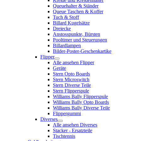
Kreide und Kreidenhalter
Queuehalter & Ständer
Queue Taschen & Koffer
Tuch & Stoff
Billard Kugelsätze
Dreiecke
Anstosspunkte, Bürsten
Pooltimer und Steuerungen
Billardlampen
Bilder-Poster-Geschenkartike
Flipper
Alle ansehen Flipper
Geräte
Stern Opto Boards
Stern Microswitch
Stern Diverse Teile
Stern Flipperspule
Williams Bally Flipperspule
Williams Bally Opto Boards
Williams Bally Diverse Teile
Flippergummi
Diverses
Alle ansehen Diverses
Stacker - Ersatzteile
Tischtennis