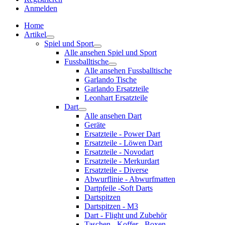
Anmelden
Home
Artikel
Spiel und Sport
Alle ansehen Spiel und Sport
Fussballtische
Alle ansehen Fussballtische
Garlando Tische
Garlando Ersatzteile
Leonhart Ersatzteile
Dart
Alle ansehen Dart
Geräte
Ersatzteile - Power Dart
Ersatzteile - Löwen Dart
Ersatzteile - Novodart
Ersatzteile - Merkurdart
Ersatzteile - Diverse
Abwurflinie - Abwurfmatten
Dartpfeile -Soft Darts
Dartspitzen
Dartspitzen - M3
Dart - Flight und Zubehör
Taschen - Koffer - Boxen