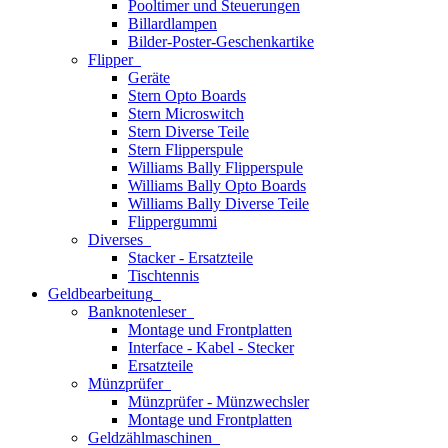
Pooltimer und Steuerungen
Billardlampen
Bilder-Poster-Geschenkartike
Flipper
Geräte
Stern Opto Boards
Stern Microswitch
Stern Diverse Teile
Stern Flipperspule
Williams Bally Flipperspule
Williams Bally Opto Boards
Williams Bally Diverse Teile
Flippergummi
Diverses
Stacker - Ersatzteile
Tischtennis
Geldbearbeitung
Banknotenleser
Montage und Frontplatten
Interface - Kabel - Stecker
Ersatzteile
Münzprüfer
Münzprüfer - Münzwechsler
Montage und Frontplatten
Geldzählmaschinen