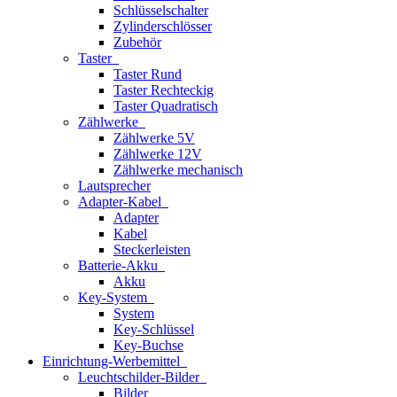
Schlüsselschalter
Zylinderschlösser
Zubehör
Taster
Taster Rund
Taster Rechteckig
Taster Quadratisch
Zählwerke
Zählwerke 5V
Zählwerke 12V
Zählwerke mechanisch
Lautsprecher
Adapter-Kabel
Adapter
Kabel
Steckerleisten
Batterie-Akku
Akku
Key-System
System
Key-Schlüssel
Key-Buchse
Einrichtung-Werbemittel
Leuchtschilder-Bilder
Bilder