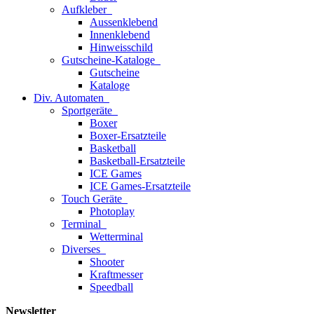
Aufkleber
Aussenklebend
Innenklebend
Hinweisschild
Gutscheine-Kataloge
Gutscheine
Kataloge
Div. Automaten
Sportgeräte
Boxer
Boxer-Ersatzteile
Basketball
Basketball-Ersatzteile
ICE Games
ICE Games-Ersatzteile
Touch Geräte
Photoplay
Terminal
Wetterminal
Diverses
Shooter
Kraftmesser
Speedball
Newsletter