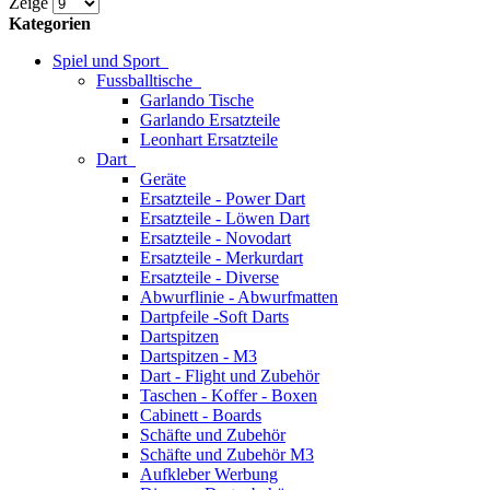
Zeige
Kategorien
Spiel und Sport
Fussballtische
Garlando Tische
Garlando Ersatzteile
Leonhart Ersatzteile
Dart
Geräte
Ersatzteile - Power Dart
Ersatzteile - Löwen Dart
Ersatzteile - Novodart
Ersatzteile - Merkurdart
Ersatzteile - Diverse
Abwurflinie - Abwurfmatten
Dartpfeile -Soft Darts
Dartspitzen
Dartspitzen - M3
Dart - Flight und Zubehör
Taschen - Koffer - Boxen
Cabinett - Boards
Schäfte und Zubehör
Schäfte und Zubehör M3
Aufkleber Werbung