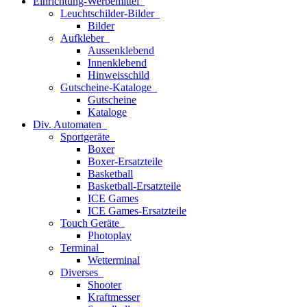
Einrichtung-Werbemittel
Leuchtschilder-Bilder
Bilder
Aufkleber
Aussenklebend
Innenklebend
Hinweisschild
Gutscheine-Kataloge
Gutscheine
Kataloge
Div. Automaten
Sportgeräte
Boxer
Boxer-Ersatzteile
Basketball
Basketball-Ersatzteile
ICE Games
ICE Games-Ersatzteile
Touch Geräte
Photoplay
Terminal
Wetterminal
Diverses
Shooter
Kraftmesser