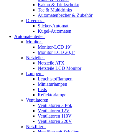
Kakao & Trinkschoko
Tee & Multidrinks
Automatenbecher & Zubehör
Diverses
Sticker-Automat
Kugel-Automaten
Automatenteile
Monitor
Monitor-LCD 19''
Monitor-LCD 20,1''
Netzteile
Netzteile ATX
Netzteile LCD Monitor
Lampen
Leuchtstofflampen
Miniaturlampen
Leds
Reflektorlampe
Ventilatoren
Ventilatoren 3 Pol.
Ventilatoren 12V
Ventilatoren 110V
Ventilatoren 220V
Netzfilter
Netzfilter mit Schalter