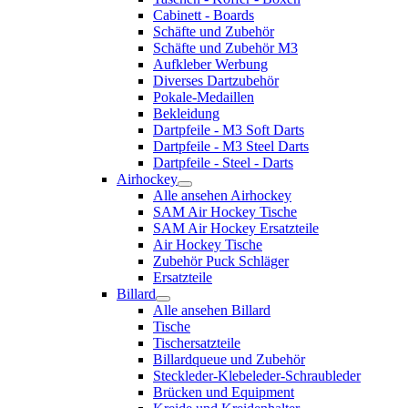
Cabinett - Boards
Schäfte und Zubehör
Schäfte und Zubehör M3
Aufkleber Werbung
Diverses Dartzubehör
Pokale-Medaillen
Bekleidung
Dartpfeile - M3 Soft Darts
Dartpfeile - M3 Steel Darts
Dartpfeile - Steel - Darts
Airhockey
Alle ansehen Airhockey
SAM Air Hockey Tische
SAM Air Hockey Ersatzteile
Air Hockey Tische
Zubehör Puck Schläger
Ersatzteile
Billard
Alle ansehen Billard
Tische
Tischersatzteile
Billardqueue und Zubehör
Steckleder-Klebeleder-Schraubleder
Brücken und Equipment