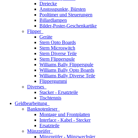
Dreiecke
Anstosspunkte, Bürsten
Pooltimer und Steuerungen
Billardlampen
Bilder-Poster-Geschenkartike
Flipper
Geräte
Stern Opto Boards
Stern Microswitch
Stern Diverse Teile
Stern Flipperspule
Williams Bally Flipperspule
Williams Bally Opto Boards
Williams Bally Diverse Teile
Flippergummi
Diverses
Stacker - Ersatzteile
Tischtennis
Geldbearbeitung
Banknotenleser
Montage und Frontplatten
Interface - Kabel - Stecker
Ersatzteile
Münzprüfer
Münzprüfer - Münzwechsler