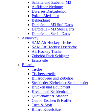
Schäfte und Zubehör M3
Aufkleber Werbung
Diverses Dartzubehör
Pokale-Medaillen
Bekleidung
Dartpfeile - M3 Soft Darts
Dartpfeile - M3 Steel Darts
Dartpfeile - Steel - Darts
Airhockey
SAM Air Hockey Tische
SAM Air Hockey Ersatzteile
Air Hockey Tische
Zubehör Puck Schläger
Ersatzteile
Billard
Tische
Tischersatzteile
Billardqueue und Zubehör
Steckleder-Klebeleder-Schraubleder
Brücken und Equipment
Kreide und Kreidenhalter
Queuehalter & Ständer
Queue Taschen & Koffer
Tuch & Stoff
Billard Kugelsätze