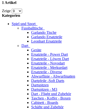
1 Artikel
Zeige
Kategorien
Spiel und Sport
Fussballtische
Garlando Tische
Garlando Ersatzteile
Leonhart Ersatzteile
Dart
Geräte
Ersatzteile - Power Dart
Ersatzteile - Löwen Dart
Ersatzteile - Novodart
Ersatzteile - Merkurdart
Ersatzteile - Diverse
Abwurflinie - Abwurfmatten
Dartpfeile -Soft Darts
Dartspitzen
Dartspitzen - M3
Dart - Flight und Zubehör
Taschen - Koffer - Boxen
Cabinett - Boards
Schäfte und Zubehör