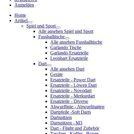
Anmelden
Home
Artikel
Spiel und Sport
Alle ansehen Spiel und Sport
Fussballtische
Alle ansehen Fussballtische
Garlando Tische
Garlando Ersatzteile
Leonhart Ersatzteile
Dart
Alle ansehen Dart
Geräte
Ersatzteile - Power Dart
Ersatzteile - Löwen Dart
Ersatzteile - Novodart
Ersatzteile - Merkurdart
Ersatzteile - Diverse
Abwurflinie - Abwurfmatten
Dartpfeile -Soft Darts
Dartspitzen
Dartspitzen - M3
Dart - Flight und Zubehör
Taschen - Koffer - Boxen