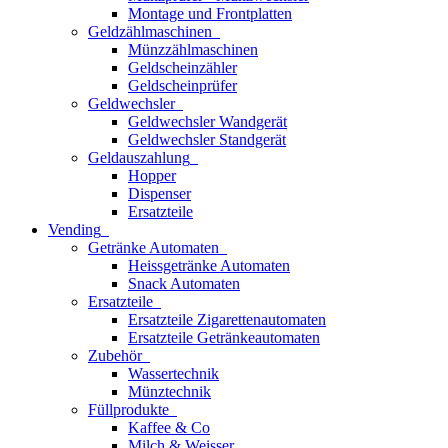
Montage und Frontplatten
Geldzählmaschinen
Münzzählmaschinen
Geldscheinzähler
Geldscheinprüfer
Geldwechsler
Geldwechsler Wandgerät
Geldwechsler Standgerät
Geldauszahlung
Hopper
Dispenser
Ersatzteile
Vending
Getränke Automaten
Heissgetränke Automaten
Snack Automaten
Ersatzteile
Ersatzteile Zigarettenautomaten
Ersatzteile Getränkeautomaten
Zubehör
Wassertechnik
Münztechnik
Füllprodukte
Kaffee & Co
Milch & Weisser