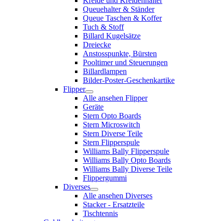
Kreide und Kreidenhalter
Queuehalter & Ständer
Queue Taschen & Koffer
Tuch & Stoff
Billard Kugelsätze
Dreiecke
Anstosspunkte, Bürsten
Pooltimer und Steuerungen
Billardlampen
Bilder-Poster-Geschenkartike
Flipper
Alle ansehen Flipper
Geräte
Stern Opto Boards
Stern Microswitch
Stern Diverse Teile
Stern Flipperspule
Williams Bally Flipperspule
Williams Bally Opto Boards
Williams Bally Diverse Teile
Flippergummi
Diverses
Alle ansehen Diverses
Stacker - Ersatzteile
Tischtennis