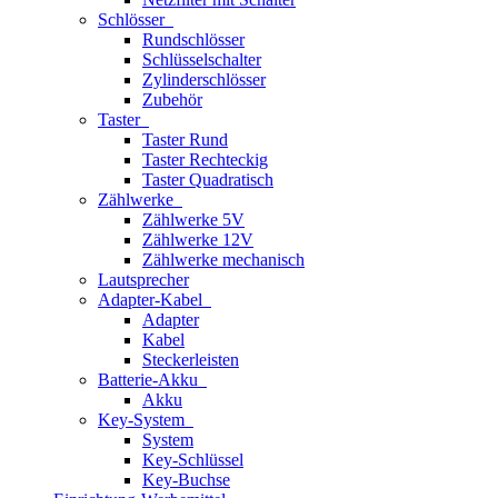
Schlösser
Rundschlösser
Schlüsselschalter
Zylinderschlösser
Zubehör
Taster
Taster Rund
Taster Rechteckig
Taster Quadratisch
Zählwerke
Zählwerke 5V
Zählwerke 12V
Zählwerke mechanisch
Lautsprecher
Adapter-Kabel
Adapter
Kabel
Steckerleisten
Batterie-Akku
Akku
Key-System
System
Key-Schlüssel
Key-Buchse